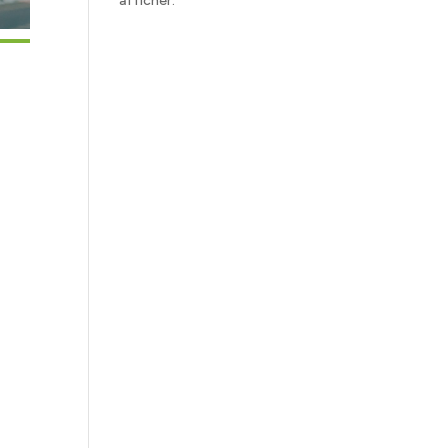
afficher.
Office 365
Outlook Live