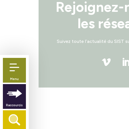
Rejoignez-
les rése
Suivez toute l’actualité du SIST s
Menu
Raccourcis