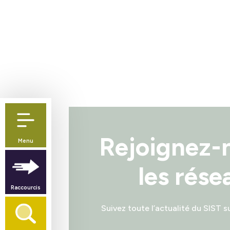
Rejoignez-
Menu
les rése
Raccourcis
Suivez toute l’actualité du SIST s