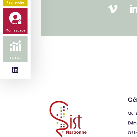
Recherche
Mon espace
Le Lab
Suivez-
nous
Gé
Qui 
Déma
Offr